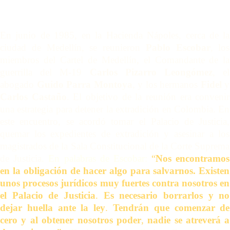
En junio de 1985, en la Hacienda Nápoles, cerca de la
ciudad de Medellín, se reunieron
Pablo Escobar
, los
miembros del Cartel de Medellín, el Comandante de la
guerrilla del M-19
Carlos Pizarro Leongómez
, el
abogado
Guido Parra Montoya
, y los hermanos
Fidel
y
Carlos Castaño
. El objetivo de la reunión era convenir
una estrategia para detener la extradición en Colombia. En
este encuentro, se acordó tomar el Palacio de Justicia,
quemar los expedientes de extradición y asesinar a los
magistrados de la Sala Constitucional de la Corte Suprema
de Justicia
. En palabras de Escobar:
“
Nos encontramos
en la obligación de hacer algo para salvarnos. Existen
unos procesos jurídicos muy fuertes contra nosotros en
el Palacio de Justicia
.
Es necesario borrarlos y no
dejar huella ante la ley
.
Tendrán que comenzar de
cero y al obtener nosotros poder
,
nadie se atreverá a