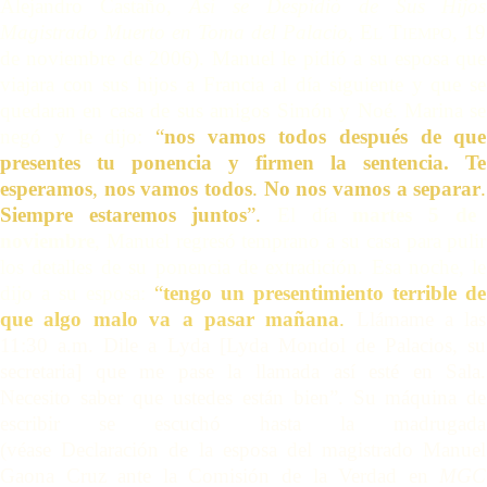
Alejandro Castaño,
Así se Despidió de Sus Hijos
Magistrado Muerto en Toma del Palacio
, E
T
, 19
L
IEMPO
de noviembre de 2006)
.
Manuel le pidió a su esposa que
viajara con sus hijos a Francia al día siguiente y que se
quedaran en casa de sus amigos Simón y Noé. Marina se
negó y le dijo:
“
nos vamos todos después de que
presentes tu ponencia y firmen la sentencia. Te
esperamos
,
nos vamos todos
.
No nos vamos a separar
.
Siempre estaremos juntos
”.
El día
martes 5 de
noviembre
, Manuel regresó temprano a su casa para pulir
los detalles de su ponencia de extradición. Esa noche, le
dijo a su esposa:
“
tengo un presentimiento terrible de
que algo malo va a pasar mañana
.
Llámame a las
11:30 a.m. Dile a Lyda [Lyda Mondol de Palacios, su
secretaria] que me pase la llamada así esté en Sala.
Necesito saber que ustedes están bien”. Su máquina de
escribir se escuchó hasta la madrugada
(
véase
Declaración de la esposa del magistrado Manuel
Gaona Cruz ante la Comisión de la Verdad
en
MGC