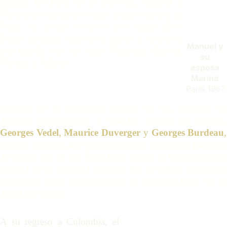
Escuela Doctoral de la Sorbona, Manuel y
Marina se encontraron unos meses después en
París, en donde vivieron por cinco años.
Desde entonces estuvieron juntos y formaron
Manuel y 
una familia con sus hijos Mauricio, Gabriel,
su 
Manuel y Juliana
.
esposa 
Marina 
París 1967
Además de la influencia notable de sus maestros de
derecho constitucional y derecho público en Francia,
Georges Vedel
,
Maurice Duverger
y
Georges Burdeau
,
Manuel Gaona Cruz vivió junto a su esposa las protestas
de
mayo del 68
en París (
mai 68
) y la transformación
cultural de la sociedad francesa tras el debate ideológico
emergente entre estructuralistas y existencialistas de la
década de los 60.
A su regreso a Colombia, el