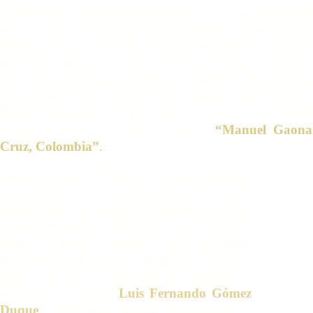
galardonados tanto por el Gobierno de la República de
Francia (con un
Diplôme d'État
)
como por la Universidad
Sorbona (con la mención de honor
Très Bien),
y cuyos
nombres incluye, entre otros, Thomas Aquinas,
Maximilien Robespierre, Honoré de Balzac, Alexis Henri
Tocqueville, Marie Curie, Pierre Curie, Louis Pasteur,
Michel Foucault y Alfred Binet. Frente al año 1970,
aparece grabada en piedra la reseña:
“Manuel Gaona
Cruz, Colombia”
.
Antes de partir a Francia, Manuel le propuso
matrimonio a su vecina Marina, a quien
conocía desde la infancia. Manuel Gaona Cruz
salió del puerto de Cartagena de Indias con
destino a Europa a finales de junio de 1966.
La travesía en barco duró un poco más de un
mes y en ella le acompañó su profesor de
filosofía del derecho
Luis Fernando Gómez
Duque
, quien solía recordar jocosamente su