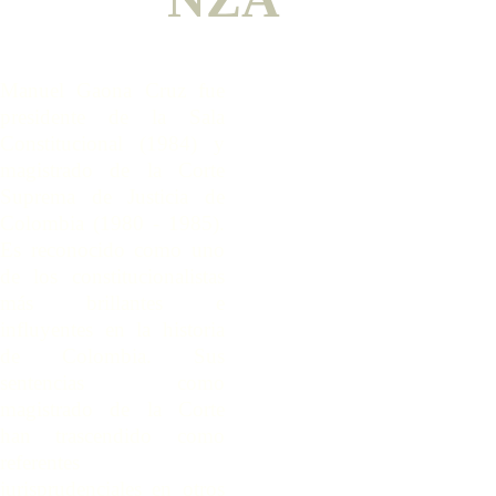
Manuel Gaona Cruz fue
presidente de la Sala
Constitucional (1984) y
magistrado de la Corte
Suprema de Justicia de
Colombia (1980 - 1985).
Es reconocido como uno
de los constitucionalistas
más brillantes e
influyentes en la historia
de Colombia. Sus
sentencias como
magistrado de la Corte
han trascendido como
referentes
jurisprudenciales en otros