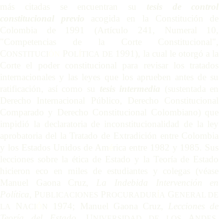
más citadas se encuentran su
tesis de control
constitucional previo
acogida en la Constitución de
Colombia de 1991 (Artículo 241, Numeral 10,
"Competencias de la Corte Constitucional",
C
P
1991), la cual le otorgó a la
ONSTITUCI
Ó
N
OL
Í
TICA
DE
Corte el poder constitucional para revisar los tratados
internacionales y las leyes que los aprueben antes de su
ratificación, así como su
tesis intermedia
(sustentada en
Derecho Internacional P
ú
blico, Derecho Constitucional
Comparado y Derecho Constitucional Colombiano) que
impidió la declaratoria de inconstitucionalidad de la ley
aprobatoria del la Tratado de Extradición entre Colombia
y los Estados Unidos de Am
é
rica entre 1982 y 1985. Sus
lecciones sobre la ética de Estado y la Teoría de Estado
hicieron eco en miles de estudiantes y colegas (véase
Manuel Gaona Cruz,
La Indebida Intervención en
Política
, P
P
G
UBLICACIONES
ROCURADUR
Í
A
ENERAL DE
N
1974; Manuel Gaona Cruz,
Lecciones de
LA
ACI
Ó
N
Teoría del Estado
, U
A
,
NIVERSIDAD DE LOS
NDES