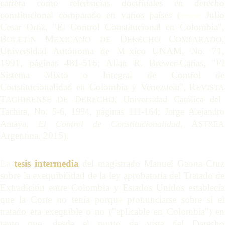
carrera como referencias doctrinales en derecho
constitucional comparado en varios países (
véase
Julio
Cesar Ortiz, "El Control Constitucional en Colombia",
B
M
D
C
,
OLET
Í
N
EXICANO
DE
ERECHO
OMPARADO
Universidad Autónoma de M
é
xico UNAM, No. 71,
1991, páginas 481-516; Allan R. Brewer-Carias, "El
Sistema Mixto o Integral de Control de
Constitucionalidad en Colombia y Venezuela", R
EVISTA
T
D
, Universidad Católica del
ACHIRENSE
DE
ERECHO
Tachira, No. 5-6, 1994, páginas 111-164; Jorge Alejandro
Amaya,
E
l Control de Constitucionalidad
,
A
STREA
Argentina, 2015).
La
tesis intermedia
del magistrado Manuel Gaona Cruz
sobre la exequibilidad de la ley aprobatoria del Tratado de
Extradición entre Colombia y Estados Unidos establecía
que la Corte no tenía porqu
é
pronunciarse sobre si el
tratado era exequible o no ("aplicable en Colombia") en
tanto que, desde el punto de vista del Derecho