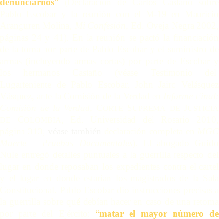
denunciarnos
”
(Declaración de Carlos Castaño sobre
Pablo Escobar y la reunión con el M-19
en Mauricio
Aranguren Molina,
Mi Confesión,
Ed. Oveja Negra 2002,
páginas 24 y 41). En la reuni
ó
n se pactó la financiación
de la toma por parte de Pablo Escobar y el suministro de
armas (incluyendo armas cortas) por parte de Escobar y
los hermanos Castaño (
véase
Testimonio del
Lugarteniente de Pablo Escobar, John Jairo Velásquez
Vásquez, ante la Comisión de la Verdad en
Informe Final:
Comisi
ó
n de la Verdad,
C
S
J
ORTE
UPREMA
DE
USTICIA
C
, Ed. Universidad del Rosario 2010,
DE
OLOMBIA
página 313;
véase también
declaración completa
en
MGC
Muerte
– Pruebas Documentales
). El abogado Guido
Nule entregó detalles puntuales a la guerrilla respecto del
lugar en donde reposaban los expedientes contra el cartel
y el lugar en donde estarían los magistrados de la Sala
Constitucional. Pablo Escobar dio instrucciones precisas a
la guerrilla sobre qu
é
debían hacer en caso de una retoma
por parte del Ejército:
“
matar el mayor número de