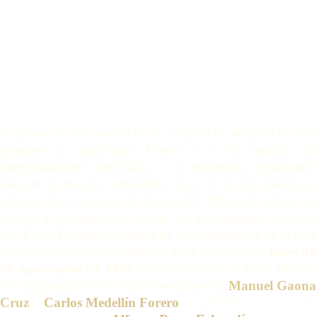
A pesar de las medidas de seguridad adoptadas para
proteger al magistrado Gaona y a su familia, las
interceptaciones telefónicas a su residencia continuaron
durante el mes de septiembre. Con el fin de discutir el
informe del Consejo de Seguridad Nacional sobre los
riesgos y amenazas del grupo los Extraditables liderado
por Pablo Escobar en contra de los magistrados de la Sala
Constitucional y del presidente de la Corte, el día
lunes 30
de septiembre de 1985
se reunieron en el Club Militar:
los magistrados de la Sala Constitucional
Manuel Gaona
Cruz
y
Carlos Medellín Forero
, el
presidente de la Corte