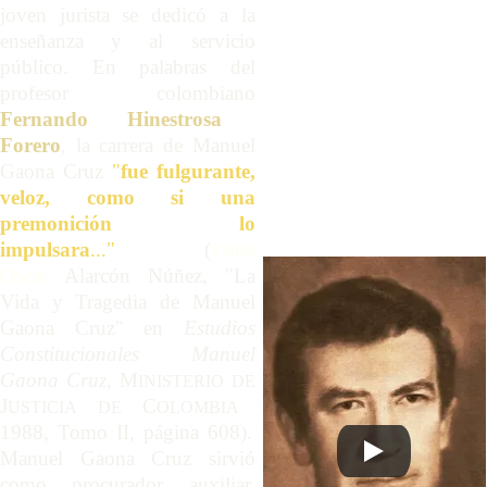
joven jurista se dedicó a la
enseñanza y al servicio
público. En palabras del
profesor colombiano
Fernando Hinestrosa
Forero
, la carrera de Manuel
Gaona Cruz
"
fue fulgurante,
veloz, como si una
premonición lo
impulsara
..."
(
véase
Oscar
Alarcón Núñez, "La
Vida y Tragedia de Manuel
Gaona Cruz" en
Estudios
Constitucionales Manuel
Gaona Cruz
, M
INISTERIO
DE
J
C
USTICIA
DE
OLOMBIA
1988, Tomo II, página 608).
Manuel Gaona Cruz sirvió
como procurador auxiliar,