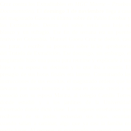
Cruz contra los Extraditables en
MGC Muerte
–
Pruebas
Documentales
). El
domingo 3 de noviembre
llega a casa
del magistrado Gaona el último sobre de Pablo Escobar y
los Extraditables. Dentro del sobre venía una hoja en
blanco y un sufragio. Ese fin de semana era un puente
festivo en Colombia. Manuel Gaona Cruz se dedicó, casi
sin parar, a escribir su ponencia sobre la ley aprobatoria
del Tratado de Extradición. Ese domingo, sin embargo, el
magistrado hizo una pausa para reunirse y explicarle a sus
hijos y su esposa su decisión y lo que iba a ocurrir. El
presagio de sus horas finales era latente. Contrariando las
instrucciones de sus escoltas, el magistrado ordenó que lo
llevaran por unos minutos a la casa en donde creció y se
conoció con su esposa Marina, al colegio Camilo Torres
donde estudió y a los jardines de la Universidad
Externado donde dictó clase. Las mejores enseñanzas que
recibieron de su padre, recuerdan sus hijos, ocurrían
cuando salían a caminar, algo que ya casi la familia no
podía hacer. Al regresar, el magistrado se reunió con sus