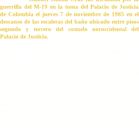
guerrilla del M-19 en la toma del Palacio de Justicia
de Colombia el jueves 7 de noviembre de 1985 en el
descanso de las escaleras del ba
ñ
o ubicado entre pisos
segundo y tercero del costado noroccidental del
Palacio de Justicia.
La ejecución se dio después de que el
magistrado se negara a salir al fuego cruzado y a servir de
escudo humano a los guerrilleros que le apuntaban a la
cabeza y por la espalda
(
véase
MGC Muerte
–
Reconstrucción Forense de la Escena del Crimen
). Más
de media docena de testigos que se encontraban junto al
magistrado Gaona (cogidos de la mano, detrás, al lado,
debajo) presenciaron su ejecución a manos de la guerrilla
y describieron, bajo la gravedad del juramento y ante las
autoridades colombianas que investigaron su crimen, los
detalles de su secuestro, su asesinato, sus últimas palabras
y sus heridas fatales (
véase
MGC Muerte
–
Pruebas
Testimoniales
;
véase
también
Informe Final: Comisión de
la Verdad Sobre los Hechos del Palacio de Justicia
,