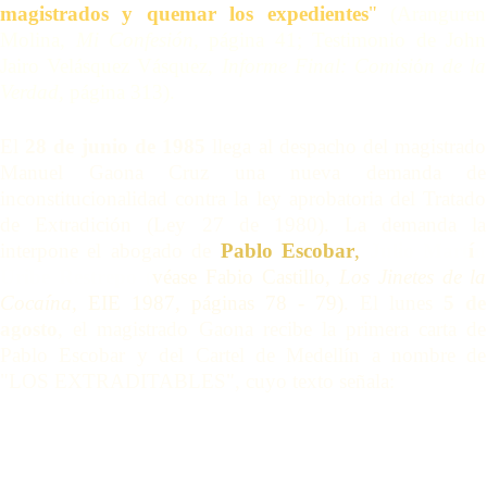
magistrados y quemar los expedientes
"
(Aranguren
Molina,
Mi Confesión,
página 41; Testimonio de John
Jairo Velásquez Vásquez,
Informe Final: Comisi
ó
n de la
Verdad,
página 313).
El
28 de junio de 1985
llega al despacho del magistrado
Manuel Gaona Cruz una nueva demanda de
inconstitucionalidad contra la ley aprobatoria del Tratado
de Extradición (Ley 27 de 1980). La demanda la
interpone el abogado de
Pablo Escobar
,
Julio Mart
í
n
Uribe Restrepo
(
véase
Fabio Castillo,
Los Jinetes de la
Cocaína,
EIE 1987, páginas 78 - 79)
. El lunes
5 de
agosto
, el magistrado Gaona recibe la primera carta de
Pablo Escobar y del Cartel de Medellín a nombre de
"LOS EXTRADITABLES", cuyo texto señala: