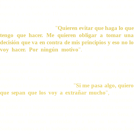
hijos y su esposa en el estudio de su casa, abrazó a su
esposa y a su bebé
de 10 meses y con los ojos aguados le
dijo a sus hijos de 11 y 13 años que muy probablemente
no podría verlos crecer:
"
Quieren evitar que haga lo que
tengo que hacer. Me quieren obligar a tomar una
decisión que va en contra de mis principios y eso no lo
voy hacer. Por ningún motivo
".
Cuando sus hijos le
preguntaron quién era Pablo Escobar y por qué los
amenazaba tanto, el magistrado les dijo con breves
palabras que era un criminal que quería tomarse el país. El
magistrado Gaona le dijo a sus hijos que esperaba que
algún día lo pudieran entender.
"
Si me pasa algo, quiero
que sepan que los voy a extrañar mucho
",
replicó el
magistrado. Todos en silencio se abrazaron. El magistrado
le pidió a sus hijos mayores que cuando su niña creciera,
la llevaran a París a caminar por los puentes del río Sena, a
visitar sus librerías preferidas y a leer su tesis en la
Sorbona como a él le hubiese gustado hacerlo (
véase
José