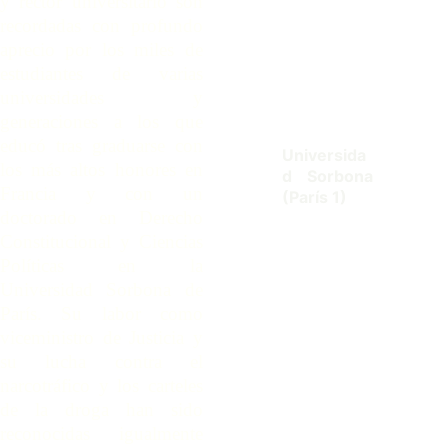
y rector universitario son
recordadas con profundo
aprecio por los miles de
estudiantes de varias
universidades y
generaciones a los que
educó tras graduarse con
Universida
los más altos honores en
d Sorbona
Francia y con un
(
Par
í
s 1)
doctorado en Derecho
Constitucional y Ciencias
Políticas en la
Universidad Sorbona de
París. Su labor como
viceministro de Justicia y
su lucha contra el
narcotráfico y los carteles
de la droga han sido
reconocidas igualmente