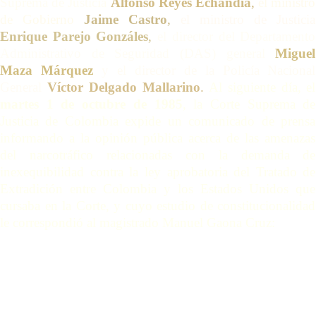
Suprema de Justicia
Alfonso Reyes Echandía
,
el ministro
de Gobierno
Jaime Castro
,
el ministro de Justicia
Enrique Parejo Gonzáles
,
el director del Departamento
Administrativo de Seguridad (DAS) general
Miguel
Maza Márquez
y el director de la Policía Nacional
General
Víctor Delgado Mallarino
.
Al siguiente día, el
martes 1 de octubre de 1985
, la Corte Suprema de
Justicia de Colombia expide un comunicado de prensa
informando a la opinión pública acerca de las amenazas
del narcotráfico relacionadas con la demanda de
inexequibilidad contra la ley aprobatoria del Tratado de
Extradición entre Colombia y los Estados Unidos que
cursaba en la Corte, y cuyo estudio de constitucionalidad
le correspondió al magistrado Manuel Gaona Cruz: