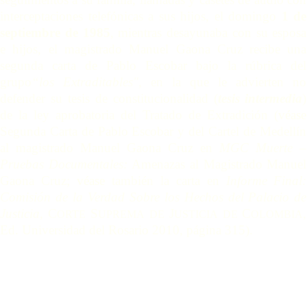
interceptaciones telefónicas a sus hijos, el domingo
1 de
septiembre de 1985
, mientras desayunaba con su esposa
e hijos, el magistrado Manuel Gaona Cruz recibe una
segunda carta de Pablo Escobar bajo la rúbrica del
grupo
“los Extraditables",
en la que le advierten no
defender su tesis de constitucionalidad (
tesis intermedia
)
de la ley aprobatoria del Tratado de Extradición (
véase
Segunda Carta de Pablo Escobar y del Cartel de Medellín
al magistrado Manuel Gaona Cruz en
MGC Muerte –
Pruebas Documentales:
Amenazas al Magistrado Manuel
Gaona Cruz;
véase
también la carta en
Informe Final:
Comisión de la Verdad Sobre los Hechos del Palacio de
Justicia,
C
S
J
C
,
ORTE
UPREMA
DE
USTICIA
DE
OLOMBIA
Ed. Universidad del Rosario 2010, página 315).