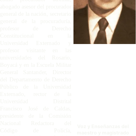
abogado asesor del procurador
general de la nación, secretario
general de la procuraduría,
profesor de Derecho
Constitucional en la
Universidad Externado y
profesor visitante en las
universidades del Rosario,
Boyacá y en la Escuela Militar
General Santander, Director
del Departamento de Derecho
Público de la Universidad
Externado, rector de la
Universidad Distrital
Francisco José de Caldas,
presidente de la Comisión
Nacional Redactora del
Voz y Enseñanzas del 
Código de Policía,
maestro y magistrado 