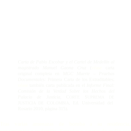
Carta de Pablo Escobar y el Cartel de Medellín al
magistrado Manuel Gaona Cruz
(
véase
carta
original completa en
MGC Muerte – Pruebas
Documentales:
Primera Carta de los Extraditables;
véase
también carta publicada en el
Informe Final:
Comisión de la Verdad Sobre los Hechos del
Palacio de Justicia,
C
S
ORTE
UPREMA DE
J
C
, Ed. Universidad del
USTICIA
DE
OLOMBIA
Rosario 2010, página 315).
Tras varias amenazas de bomba a su residencia,
seguimientos a su familia, llamadas y casetes de audio con