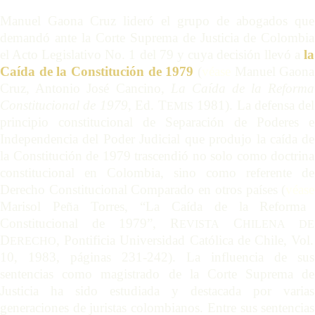
Manuel Gaona Cruz lideró el grupo de abogados que
demandó ante la Corte Suprema de Justicia de Colombia
el Acto Legislativo No. 1 del 79 y cuya decisión llevó a
la
Caída de la Constitución de 1979
(
véase
Manuel Gaona
Cruz, Antonio José Cancino,
La Caída de la Reforma
Constitucional de 1979
, Ed. T
1981).
La defensa del
EMIS
principio constitucional de Separación de Poderes e
Independencia del Poder Judicial que produjo la caída de
la Constitución de 1979 trascendió no solo como doctrina
constitucional en Colombia, sino como referente de
Derecho Constitucional Comparado en otros países (
véase
Marisol Peña Torres, “La Caída de la Reforma
Constitucional de 1979”, R
C
EVISTA
HILENA
DE
D
, Pontificia Universidad Católica de Chile, Vol.
ERECHO
10, 1983, páginas 231-242). La influencia de sus
sentencias como magistrado de la Corte Suprema de
Justicia ha sido estudiada y destacada por varias
generaciones de juristas colombianos. Entre sus sentencias