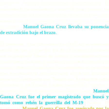
Muerte
–
Pruebas Documentales: Declaraciones).
El
miércoles 6 de noviembre a las 8:00 a.m.
, después de
despedirse con un beso en la frente, su esposa y sus hijos
vieron partir al magistrado por última vez hacia el Palacio
de Justicia.
Manuel Gaona Cruz llevaba su ponencia
de extradición bajo el brazo
.
El miércoles 6 de noviembre de 1985, en el momento
exacto en que la guerrilla del M-19 ingresó disparando
por el garaje del Palacio de Justicia y asesinando civiles,
conductores, celadores y escoltas que trataron de resistir el
ataque, Manuel Gaona Cruz se encontraba en el cuarto
piso presentando su ponencia sobre la constitucionalidad
de la ley aprobatoria del Tratado de Extradición entre
Colombia y los Estados Unidos (
véase
MGC Muerte
–
Secuestro del Magistrado Manuel Gaona Cruz
).
Manuel
Gaona Cruz fue el primer magistrado que buscó y
tomó como rehén la guerrilla del M-19
(
Ibídem
). El
magistrado
Manuel Gaona Cruz fue asesinado por la